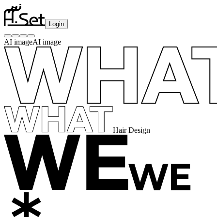
Login
AI image
AI image
Hair Design